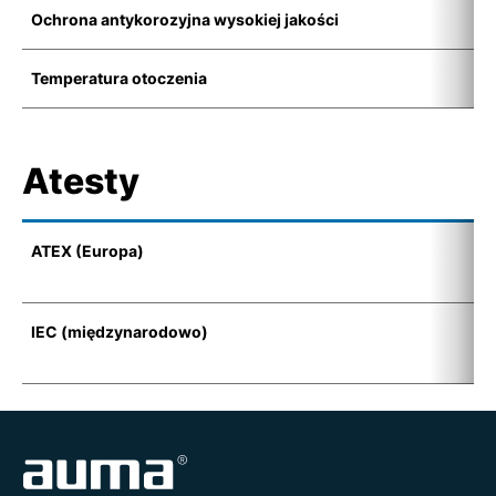
Ochrona antykorozyjna wysokiej jakości
K
Temperatura otoczenia
-
Atesty
ATEX (Europa)
I
(
IEC (międzynarodowo)
E
t