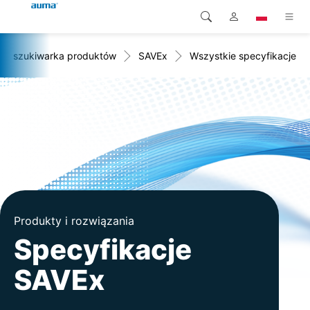
Wyszukiwarka produktów
SAVEx
Wszystkie specyfikacje
Wyszukaj
Global
Produkty
Europa
Rozwiązania
Pliki do pobrania
Azja i Pacyfik
Serwis
Ameryka Północna
Przedsiębiorstwo
Produkty i rozwiązania
Kontakt
Specyfikacje
SAVEx