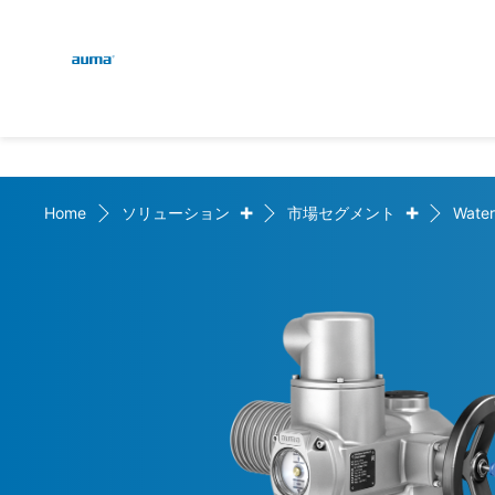
Global
検索
ヨーロッパ
+
+
Home
ソリューション
市場セグメント
Water
アジア・太平洋地域
北米