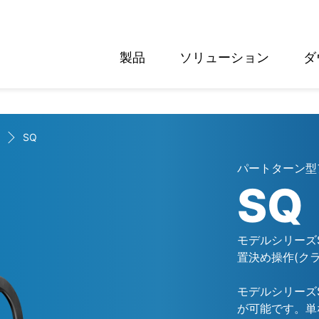
製品
ソリューション
ダ
English
Deutsch
SQ
パートターン型
SQ
モデルシリーズ
置決め操作(クラス
モデルシリーズ
が可能です。単