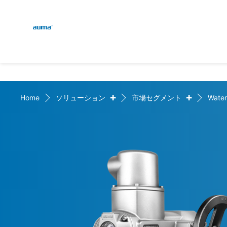
Global
検索
ヨーロッパ
+
+
Home
ソリューション
市場セグメント
Water
アジア・太平洋地域
北米