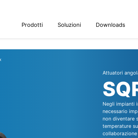
Prodotti
Soluzioni
Downloads
ish
sch
x
Attuatori angol
SQ
Negli impianti 
necessario impi
non diventare s
temperature sup
collaborazione c