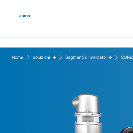
Global
Engl
Ricerca
Deut
Europa
+
+
Home
Soluzioni
Segmenti di mercato
SQRE
Asia e Pacifico
Nord America