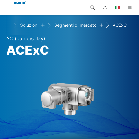
+
+
Home
Soluzioni
Segmenti di mercato
ACExC
Ricerca
Global
Prodotti
AC (con display)
Europa
Soluzioni
ACExC
Downloads
Asia e Pacifico
Servizio di assistenza
Nord America
Impresa
Contatto