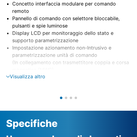
Concetto interfaccia modulare per comando
remoto
Pannello di comando con selettore bloccabile,
pulsanti e spie luminose
Display LCD per monitoraggio dello stato e
supporto parametrizzazione
Impostazione azionamento non-Intrusivo e
parametrizzazione unità di comando
(In collegamento con trasmettitore coppia e corsa
magnetica (MWG)
Visualizza altro
Montaggio separato su staffa a parete
Unità di comando motore tramite teleinvertitore a
contattori o tiristori
Monitoraggio di fase con correzione fase
automatica
Alimentazione esterna 24 V DC (opzionale)
Specifiche