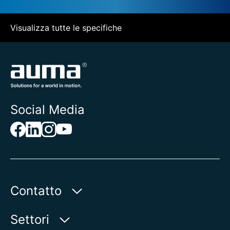
Visualizza tutte le specifiche
Social Media
Contatto
AUMA Riester
Settori