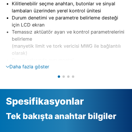
Kilitlenebilir seçme anahtarı, butonlar ve sinyal
lambaları üzerinden yerel kontrol ünitesi
Durum denetimi ve parametre belirleme desteği
için LCD ekran
Temassız aktüatör ayarı ve kontrol parametrelerini
belirleme
(manyetik limit ve tork vericisi MWG ile bağlantılı
olarak)
Duvar askısında ayrı montaj
Daha fazla göster
Tersleme kontaktörleri veya tristörler üzerinden
motor kumandası
Otomatik faz düzeltme ile faz denetimi
Harici 24 V DC besleme (opsiyon)
Spesifikasyonlar
Tek bakışta anahtar bilgiler