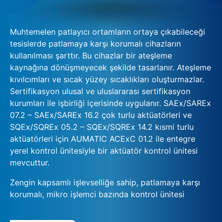
Muhtemelen patlayıcı ortamların ortaya çıkabileceği
tesislerde patlamaya karşı korumalı cihazların
kullanılması şarttır. Bu cihazlar bir ateşleme
kaynağına dönüşmeyecek şekilde tasarlanır. Ateşleme
kıvılcımları ve sıcak yüzey sıcaklıkları oluşturmazlar.
Sertifikasyon ulusal ve uluslararası sertifikasyon
kurumları ile işbirliği içerisinde uygulanır. SAEx/SAREx
07.2 – SAEx/SAREx 16.2 çok turlu aktüatörleri ve
SQEx/SQREx 05.2 – SQEx/SQREx 14.2 kısmi turlu
aktüatörleri için AUMATIC ACExC 01.2 ile entegre
yerel kontrol ünitesiyle bir aktüatör kontrol ünitesi
mevcuttur.
Zengin kapsamlı işlevselliğe sahip, patlamaya karşı
korumalı, mikro işlemci bazında kontrol ünitesi