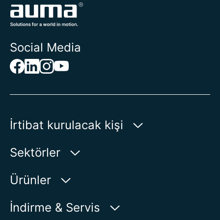
Social Media
İrtibat kurulacak kişi
AUMA Riester
Sektörler
GmbH & Co. KG
Aumastr. 1
Su
Ürünler
79379 Muellheim | Germany
Petrol-Gaz
Ürün bulucu
İndirme & Servis
Haritada Göster
Enerji