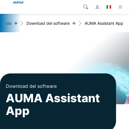
+
+
loads
Download del software
AUMA Assistant App
Ricerca
Global
Prodotti
Europa
Soluzioni
Downloads
Asia e Pacifico
Servizio di assistenza
Nord America
Impresa
Download del software
AUMA Assistant
Contatto
App