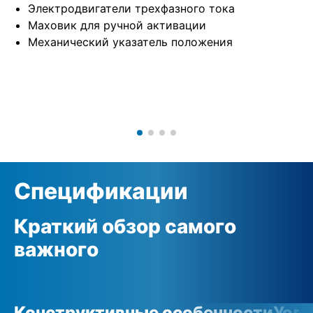
Электродвигатели трехфазного тока
Маховик для ручной активации
Механический указатель положения
Спецификации
Краткий обзор самого
важного
Конструктивные особенности
Усло