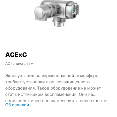
ACExC
A
AC (с дисплеем)
AM
Эксплуатация во взрывоопасной атмосфере
Эк
требует установки взрывозащищенного
тр
оборудования. Такое оборудование не может
об
стать источником воспламенения. Они не
ст
производят искр воспламенения, а поверхности
пр
Об изделии
Об
корпуса не нагреваются до высоких температур.
ко
Сертификация оборудования проходит при
Се