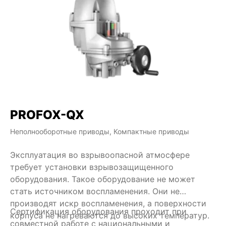
PROFOX-QX
Неполнооборотные приводы, Компактные приводы
Эксплуатация во взрывоопасной атмосфере
требует установки взрывозащищенного
оборудования. Такое оборудование не может
стать источником воспламенения. Они не
производят искр воспламенения, а поверхности
Сертификация оборудования проходит при
корпуса не нагреваются до высоких температур.
совместной работе с национальными и