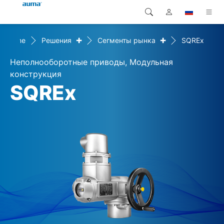
+
+
Home
Решения
Сегменты рынка
SQREx
Поиск
Global
Продукция
Неполнооборотные приводы, Модульная
Европа
Решения
конструкция
SQREx
Загрузки
Азия и Тихий океан
Сервисная служба
Северная Америка
Предприятие
Контакт