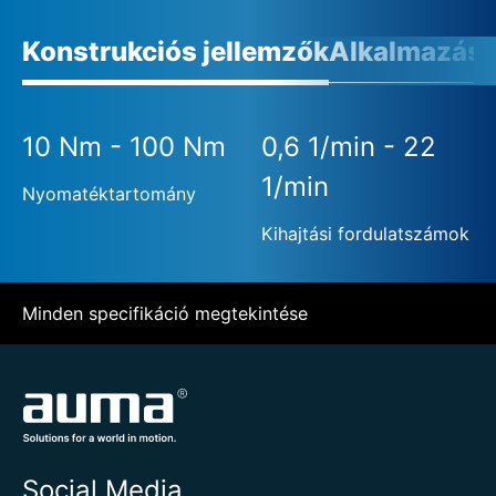
Konstrukciós jellemzők
Alkalmazási 
10 Nm - 100 Nm
0,6 1/min - 22
1/min
Nyomatéktartomány
Kihajtási fordulatszámok
Minden specifikáció megtekintése
Social Media