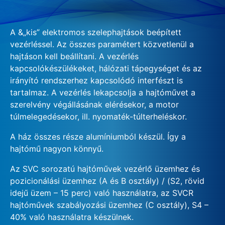
A &„kis” elektromos szelephajtások beépített
vezérléssel. Az összes paramétert közvetlenül a
hajtáson kell beállítani. A vezérlés
kapcsolókészülékeket, hálózati tápegységet és az
irányító rendszerhez kapcsolódó interfészt is
tartalmaz. A vezérlés lekapcsolja a hajtóművet a
szerelvény végállásának elérésekor, a motor
túlmelegedésekor, ill. nyomaték-túlterheléskor.
A ház összes része alumíniumból készül. Így a
hajtómű nagyon könnyű.
Az SVC sorozatú hajtóművek vezérlő üzemhez és
pozicionálási üzemhez (A és B osztály) / (S2, rövid
idejű üzem – 15 perc) való használatra, az SVCR
hajtóművek szabályozási üzemhez (C osztály), S4 –
40% való használatra készülnek.