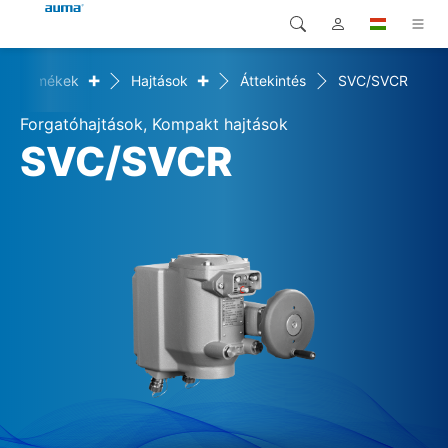
+
+
Termékek
Hajtások
Áttekintés
SVC/SVCR
Keresés
Global
Termékek
Forgatóhajtások, Kompakt hajtások
Európa
Megoldások
SVC/SVCR
Letöltések
Ázsia és Csendes-óceáni
térség
Szerviz
Észak-Amerika
Vállalat
Kapcsolat