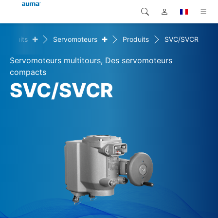
+
+
Produits
Servomoteurs
Produits
SVC/SVCR
Recherche
Global
Produits
Servomoteurs multitours, Des servomoteurs
Europe
Solutions
compacts
SVC/SVCR
Téléchargements
Asie et Océanie
SAV support
Amérique du Nord
Entreprise
Contact