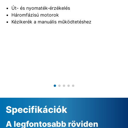
Út- és nyomaték-érzékelés
Háromfázisú motorok
Kézikerék a manuális működtetéshez
Specifikációk
A legfontosabb röviden