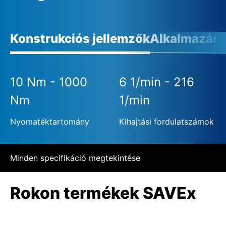
Konstrukciós jellemzők
Alkalmazási 
10 Nm - 1000
6 1/min - 216
Nm
1/min
Nyomatéktartomány
Kihajtási fordulatszámok
Minden specifikáció megtekintése
Rokon termékek SAVEx