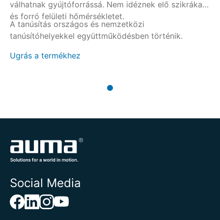
válhatnak gyújtóforrássá. Nem idéznek elő szikrákat
és forró felületi hőmérsékletet.
A tanúsítás országos és nemzetközi
tanúsítóhelyekkel együttműködésben történik.
Ugrás a termékhez
Social Media