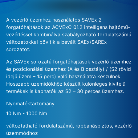
A vezérlő üzemhez használatos SAVEx 2
forgatóhajtások az ACVExC 01.2 intelligens hajtómű-
vezérléssel kombinálva szabályozható fordulatszámú
változatokkal bővítik a bevált SAEx/SAREx
sorozatot.
Az SAVEx sorozatú forgatóhajtások vezérlő üzemhez
és pozicionálási üzemhez (A és B osztály) / (S2 rövid
idejű üzem – 15 perc) való használatra készülnek.
Hosszabb üzemidőkhöz készült különleges kivitelű
termékek is kaphatók az S2 – 30 perces üzemhez.
Nyomatéktartomány
10 Nm - 1000 Nm
változtatható fordulatszámú, robbanásbiztos, vezérlő
üzemmódhoz