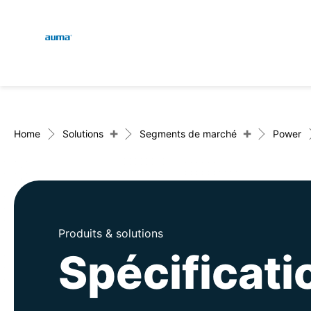
Global
Recherche
Europe
+
+
Home
Solutions
Segments de marché
Power
Asie et Océanie
Produits & solutions
Amérique du Nord
Spécificat