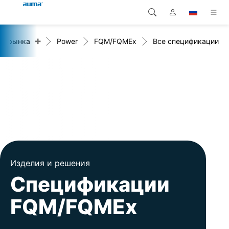
+
ты рынка
Power
FQM/FQMEx
Все спецификации
Поиск
Global
Продукция
Европа
Решения
Загрузки
Азия и Тихий океан
Сервисная служба
Северная Америка
Предприятие
Изделия и решения
Контакт
Спецификации
FQM/FQMEx