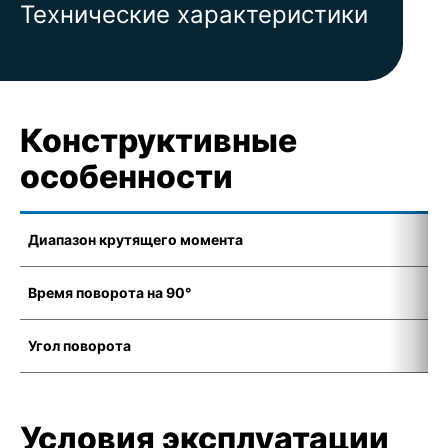
Технические характеристики
Конструктивные
особенности
Диапазон крутящего момента
1
Время поворота на 90°
8
Угол поворота
8
Условия эксплуатации