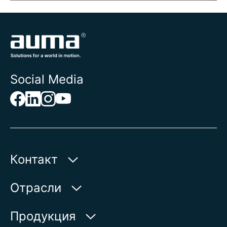
Social Media
Контакт
AUMA Riester
Отрасли
GmbH & Co. KG
Aumastr. 1
Вода
Продукция
79379 Muellheim | Germany