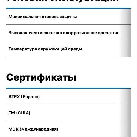
Максимальная степень защиты
I
Высококачественное антикоррозионное средство
K
Температура окружающей среды
-
Сертификаты
ATEX (Европа)
I
FM (США)
C
МЭК (международная)
E