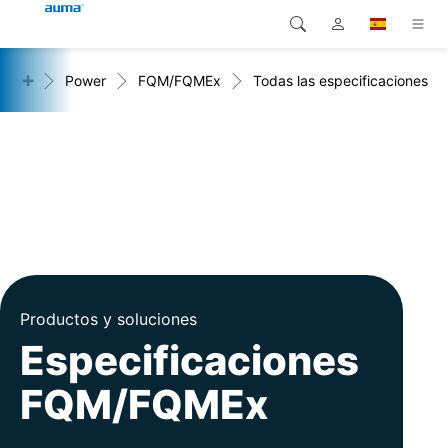
+
do
Power
FQM/FQMEx
Todas las especificaciones
Búsqueda
Global
Productos
Europa
Soluciones
Descargas
Asia y Pacífico
Servicio
Norteamérica
Empresa
Productos y soluciones
Contacto
Especificaciones
FQM/FQMEx