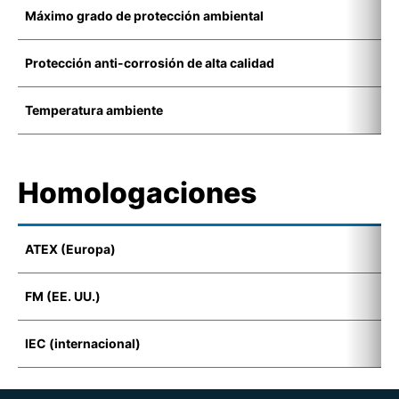
Máximo grado de protección ambiental
I
Protección anti-corrosión de alta calidad
K
Temperatura ambiente
-
Homologaciones
ATEX (Europa)
I
FM (EE. UU.)
C
IEC (internacional)
E