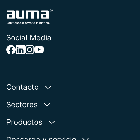
Social Media
Contacto
AUMA Riester
Sectores
GmbH & Co. KG
Aumastr. 1
Agua
Productos
79379 Muellheim | Germany
Petróleo & gas
Buscador de productos
Descarga y servicio