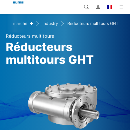
+
nts de marché
Industry
Réducteurs multitours GHT
Recherche
Global
Produits
Réducteurs multitours
Europe
Solutions
Réducteurs
Téléchargements
multitours GHT
Asie et Océanie
SAV support
Amérique du Nord
Entreprise
Contact