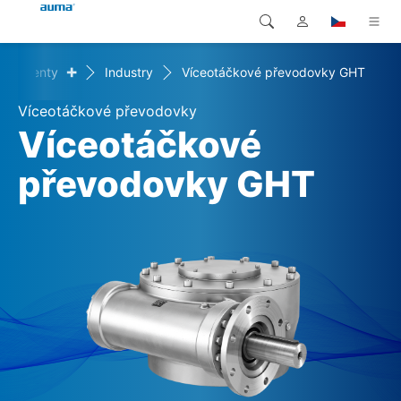
+
í segmenty
Industry
Víceotáčkové převodovky GHT
Vyhledávání
Global
Produkty
Víceotáčkové převodovky
Evropa
Řešení
Víceotáčkové
Ke stažení
převodovky GHT
Asie a Pacifik
Servis
Severní Amerika
Společnost
Kontakt