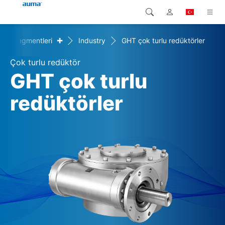
+
zar segmentleri
Industry
GHT çok turlu redüktörler
Arama
Global
Ürünler
Çok turlu redüktör
Avrupa
Çözümler
GHT çok turlu
Downloads
redüktörler
Asya ve Pasifik
Servis
Kuzey Amerika
Şirketler
İrtibat kurulacak kişi