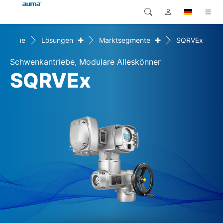
+
+
Home
Lösungen
Marktsegmente
SQRVEx
Suche
Global
Produkte
Schwenkantriebe, Modulare Alleskönner
Europa
Lösungen
SQRVEx
Downloads
Asien und Pazifik
Service
Nordamerika
Karriere
Unternehmen
Kontakt