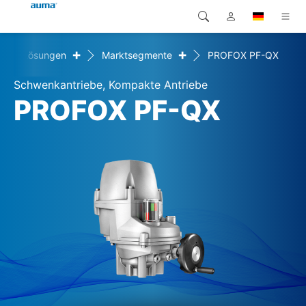
+
+
e
Lösungen
Marktsegmente
PROFOX PF-QX
Suche
Global
Produkte
Schwenkantriebe, Kompakte Antriebe
Europa
Lösungen
PROFOX PF-QX
Downloads
Asien und Pazifik
Service
Nordamerika
Karriere
Unternehmen
Kontakt