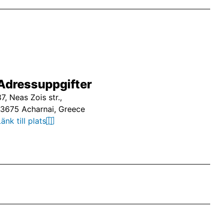
Adressuppgifter
37, Neas Zois str.,
13675 Acharnai, Greece
Länk till plats