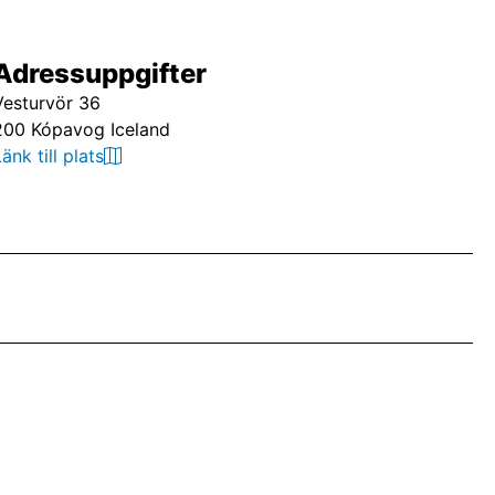
Adressuppgifter
Vesturvör 36
200 Kópavog Iceland
Länk till plats