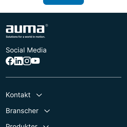
Social Media
Kontakt
AUMA Riester
Branscher
GmbH & Co. KG
Aumastr. 1
Vatten
Produkter