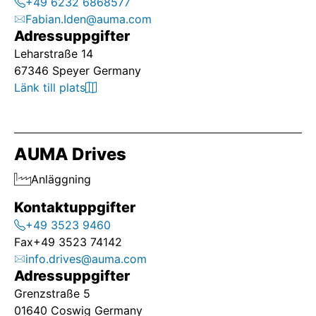
+49 6232 6868577
Fabian.Iden@auma.com
Adressuppgifter
Leharstraße 14
67346 Speyer Germany
Länk till plats
AUMA Drives
Anläggning
Kontaktuppgifter
+49 3523 9460
Fax
+49 3523 74142
info.drives@auma.com
Adressuppgifter
Grenzstraße 5
01640 Coswig Germany