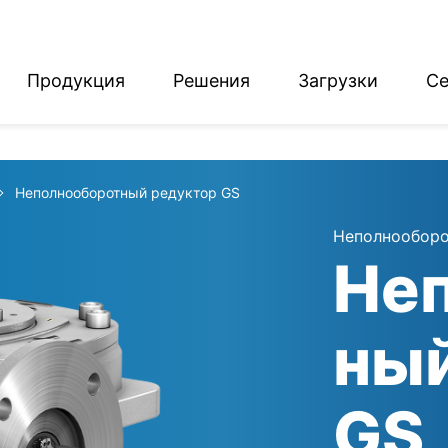
Продукция
Решения
Загрузки
Се
English
Deutsch
Неполнооборотный редуктор GS
Неполнооборо
Не
ны
GS