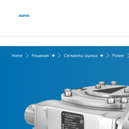
Global
Поиск
Европа
+
+
Home
Решения
Сегменты рынка
Power
Азия и Тихий океан
Северная Америка