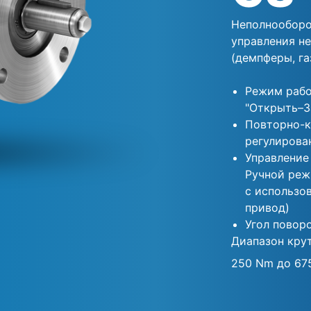
Неполнооборо
управления н
(демпферы, г
Режим рабо
"Открыть–З
Повторно-к
регулирова
Управление
Ручной реж
с использо
привод)
Угол поворо
Диапазон кру
250 Nm до 67