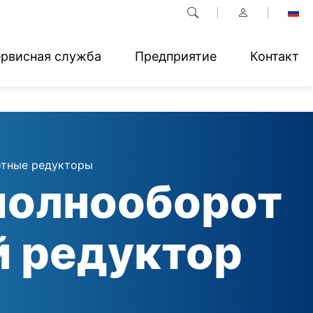
рвисная служба
Предприятие
Контакт
тные редукторы
полнооборот
й редуктор