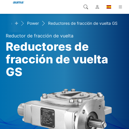
+
ercado
Power
Reductores de fracción de vuelta GS
Búsqueda
Global
Productos
Reductor de fracción de vuelta
Europa
Soluciones
Reductores de
Descargas
fracción de vuelta
Asia y Pacífico
GS
Servicio
Norteamérica
Empresa
Contacto