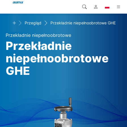
+
adnie
Przegląd
Przekładnie niepełnoobrotowe GHE
Wyszukaj
Global
Produkty
Przekładnie niepełnoobrotowe
Europa
Rozwiązania
Przekładnie
Pliki do pobrania
niepełnoobrotowe
Azja i Pacyfik
GHE
Serwis
Ameryka Północna
Przedsiębiorstwo
Kontakt