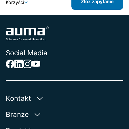
Złóż zapytanie
Korzyści
Social Media
Kontakt
AUMA Riester
Branże
GmbH & Co. KG
Aumastr. 1
Woda