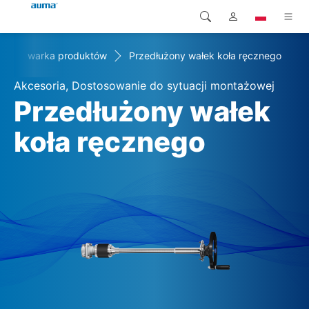
yszukiwarka produktów
Przedłużony wałek koła ręcznego
Wyszukaj
Global
Produkty
Akcesoria, Dostosowanie do sytuacji montażowej
Europa
Rozwiązania
Przedłużony wałek
Pliki do pobrania
koła ręcznego
Azja i Pacyfik
Serwis
Ameryka Północna
Przedsiębiorstwo
Kontakt