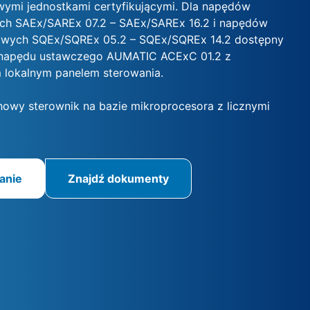
ymi jednostkami certyfikującymi. Dla napędów
ch SAEx/SAREx 07.2 – SAEx/SAREx 16.2 i napędów
owych SQEx/SQREx 05.2 – SQEx/SQREx 14.2 dostępny
k napędu ustawczego AUMATIC ACExC 01.2 z
 lokalnym panelem sterowania.
owy sterownik na bazie mikroprocesora z licznymi
anie
Znajdź dokumenty