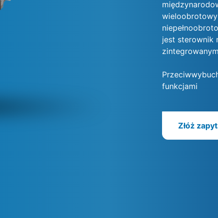
międzynarodow
wieloobrotowy
niepełnoobrot
jest sterowni
zintegrowanym
Przeciwwybuch
funkcjami
Złóż zapyt