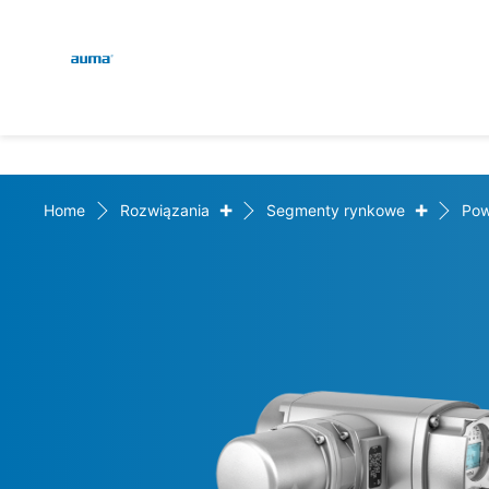
Global
Wyszukaj
Europa
+
+
Home
Rozwiązania
Segmenty rynkowe
Pow
Azja i Pacyfik
Ameryka Północna