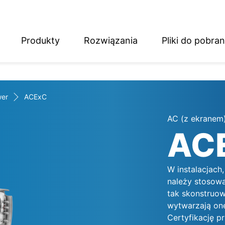
Produkty
Rozwiązania
Pliki do pobran
English
Deutsch
er
ACExC
AC (z ekranem
AC
W instalacjac
należy stosow
tak skonstruow
wytwarzają one
Certyfikację p