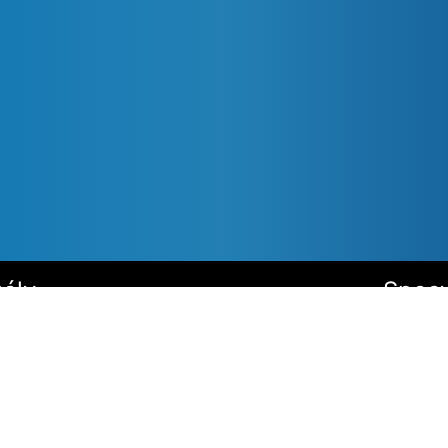
óły
Specy