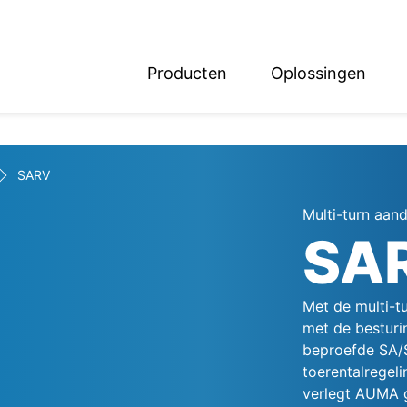
Producten
Oplossingen
English
Deutsch
SARV
Multi-turn aand
SA
Met de multi-tu
met de besturi
beproefde SA/S
toerentalregeli
verlegt AUMA 