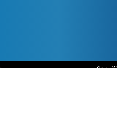
s
Specif