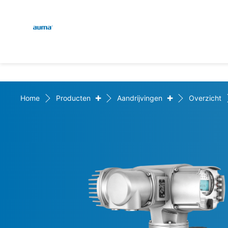
Global
Zoekopdracht
Europa
+
+
Home
Producten
Aandrijvingen
Overzicht
Azië en Stille Oceaan
Noord-Amerika