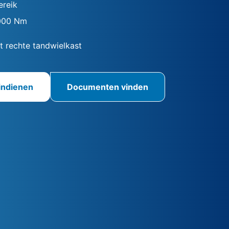
reik
000 Nm
 rechte tandwielkast
indienen
Documenten vinden