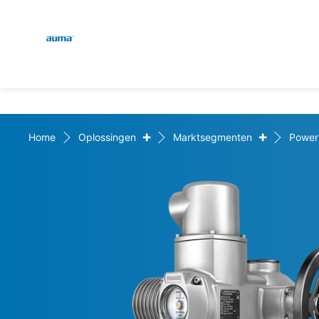
Global
Zoekopdracht
Europa
+
+
Home
Oplossingen
Marktsegmenten
Power
Azië en Stille Oceaan
Noord-Amerika