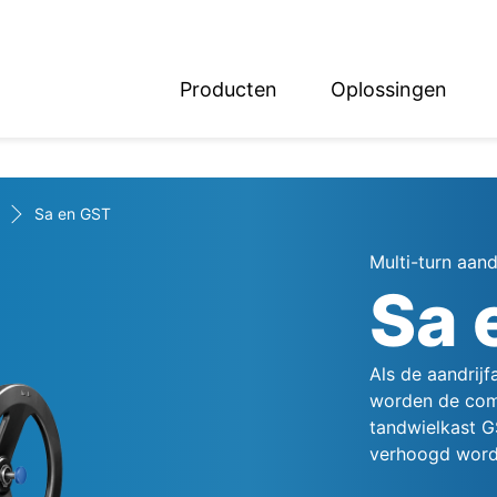
Producten
Oplossingen
English
Deutsch
Sa en GST
Multi-turn aand
Sa 
Als de aandrijf
worden de comb
tandwielkast G
verhoogd word