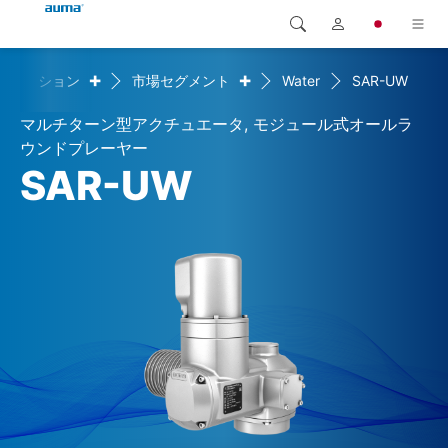
+
+
リューション
市場セグメント
Water
SAR-UW
検索
Global
製品
マルチターン型アクチュエータ, モジュール式オールラ
ヨーロッパ
ソリューション
ウンドプレーヤー
SAR-UW
ダウンロード
アジア・太平洋地域
サービス
北米
弊社概要
連絡先