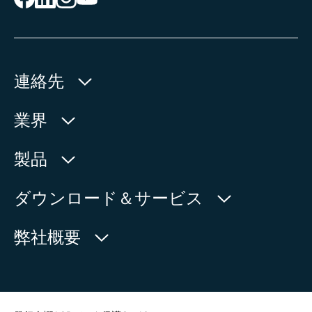
連絡先
AUMA Riester
業界
GmbH & Co. KG
Aumastr. 1
水利産業
製品
79379 Muellheim | Germany
石油・天然ガス
製品検索
ダウンロード＆サービス
地図上に表示
電力
製品概要
myAUMA
電話:
+49 7631 809 - 0
弊社概要
製造部門
メール:
info@auma.com
サービスリクエスト
海洋
お問い合わせフォーム
ニュースルーム
担当者を探す