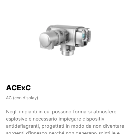
ACExC
A
AC (con display)
AM
Negli impianti in cui possono formarsi atmosfere
Ne
esplosive è necessario impiegare dispositivi
es
antideflagranti, progettati in modo da non diventare
an
sorgenti d’innesco perché non generano scintille e
so