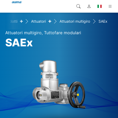
+
+
Prodotti
Attuatori
Attuatori multigiro
SAEx
Ricerca
Global
Prodotti
Attuatori multigiro, Tuttofare modulari
Europa
Soluzioni
SAEx
Downloads
Asia e Pacifico
Servizio di assistenza
Nord America
Impresa
Contatto