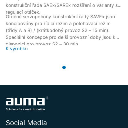
konstrukční řada SAEx/SAREx rozšíření o varianty s
regulací otáček.
Otočné servopohony konstrukční řady SAVEx jsou
koncipovány pro řídicí režim a polohovací režim
(třídy A a B) / (krátkodobý provoz S2 – 15 min).
Speciální koncepce pro delší provozní doby jsou k
dispozici pro provoz S2 – 30 min.
K výrobku
Social Media