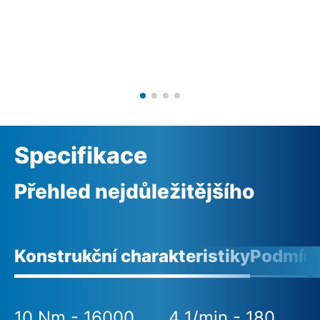
Specifikace
Přehled nejdůležitějšího
Konstrukční charakteristiky
Podmínk
10 Nm - 16000
4 1/min - 180