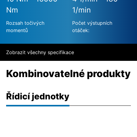
Nm
1/min
Rozsah točivých
Počet výstupních
momentů
otáček:
Zobrazit všechny specifikace
Kombinovatelné produkty
Řídicí jednotky