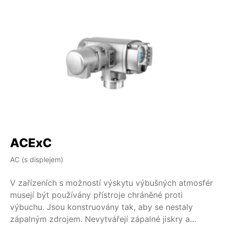
ACExC
A
AC (s displejem)
AM
V zařízeních s možností výskytu výbušných atmosfér
V 
musejí být používány přístroje chráněné proti
mu
výbuchu. Jsou konstruovány tak, aby se nestaly
vý
zápalným zdrojem. Nevytvářejí zápalné jiskry a
zá