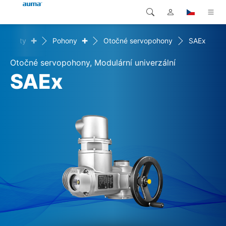
+
+
rodukty
Pohony
Otočné servopohony
SAEx
Vyhledávání
Global
Produkty
Otočné servopohony, Modulární univerzální
Evropa
Řešení
SAEx
Ke stažení
Asie a Pacifik
Servis
Severní Amerika
Společnost
Kontakt