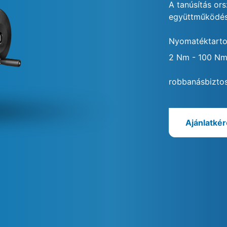
A tanúsítás or
együttműködés
Nyomatéktart
2 Nm - 100 N
robbanásbizto
Ajánlatké