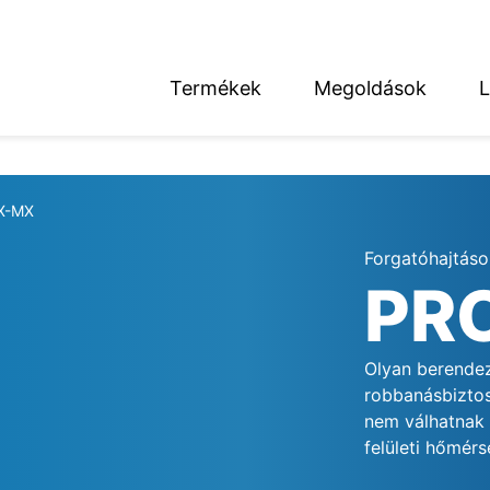
Termékek
Megoldások
L
English
Deutsch
X-MX
Forgatóhajtáso
PR
térség
Olyan berendez
robbanásbiztos
nem válhatnak 
felületi hőmérs