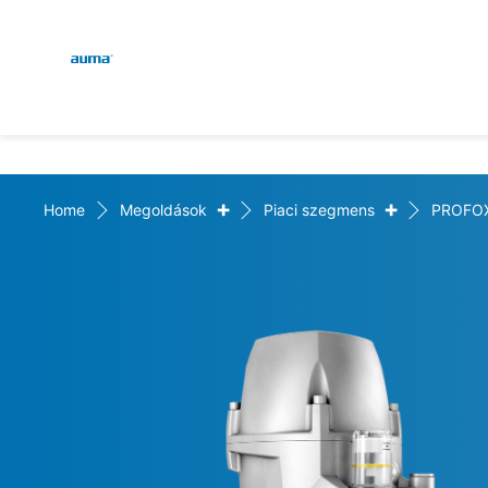
Global
Keresés
Európa
+
+
Home
Megoldások
Piaci szegmens
PROFO
Ázsia és Csendes-óceáni 
Észak-Amerika