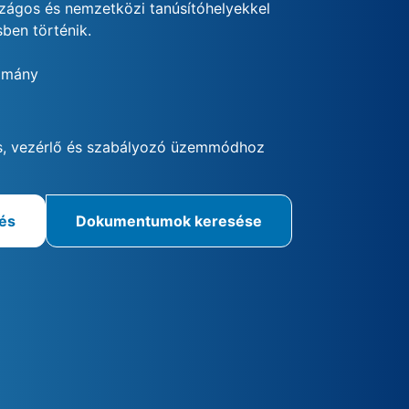
szágos és nemzetközi tanúsítóhelyekkel
ben történik.
omány
m
s, vezérlő és szabályozó üzemmódhoz
rés
Dokumentumok keresése