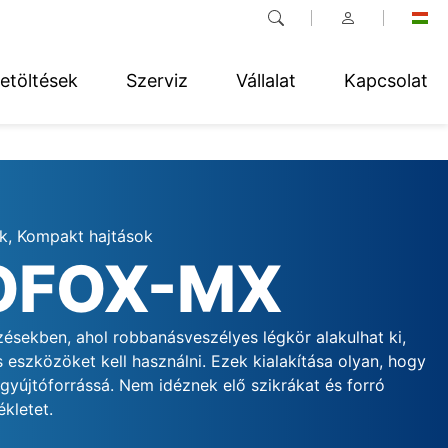
etöltések
Szerviz
Vállalat
Kapcsolat
k, Kompakt hajtások
OFOX-MX
ésekben, ahol robbanásveszélyes légkör alakulhat ki,
 eszközöket kell használni. Ezek kialakítása olyan, hogy
gyújtóforrássá. Nem idéznek elő szikrákat és forró
ékletet.