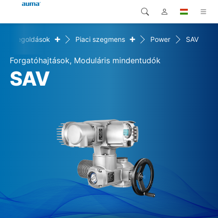
+
+
Megoldások
Piaci szegmens
Power
SAV
Keresés
Global
Termékek
Forgatóhajtások, Moduláris mindentudók
Európa
Megoldások
SAV
Letöltések
Ázsia és Csendes-óceáni
térség
Szerviz
Észak-Amerika
Vállalat
Kapcsolat