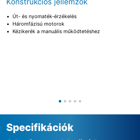
Konstrukciós jellemzők
Út- és nyomaték-érzékelés
Háromfázisú motorok
Kézikerék a manuális működtetéshez
Specifikációk