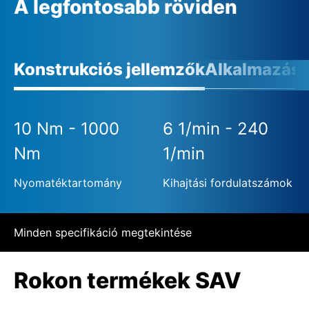
A legfontosabb röviden
Konstrukciós jellemzők
Alkalmazási 
10 Nm - 1000
6 1/min - 240
Nm
1/min
Nyomatéktartomány
Kihajtási fordulatszámok
Minden specifikáció megtekintése
Rokon termékek SAV