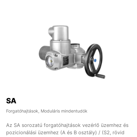
SA
Forgatóhajtások, Moduláris mindentudók
Az SA sorozatú forgatóhajtások vezérlő üzemhez és
pozicionálási üzemhez (A és B osztály) / (S2, rövid