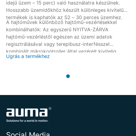
idejű üzem – 15 perc) való használatra készülnek.
Hosszabb üzemidőkhöz készült különleges kivitelű
termékek is kaphatók az S2 – 30 perces üzemhez.
A hajtóművek különböző hajtómű-vezérlésekkel
kombinálhatók: Az egyszerű NYITVA-ZÁRVA
hajtómű-vezérléstől egészen az üzemi adatok
regisztrálásával vagy terepibusz-interfésszel
kombinált mikrokontroller által vezérelt kivitelig.
Ugrás a termékhez
Social Media