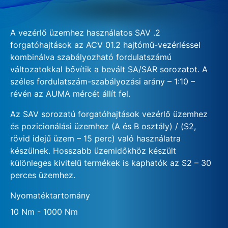
A vezérlő üzemhez használatos SAV .2
forgatóhajtások az ACV 01.2 hajtómű-vezérléssel
kombinálva szabályozható fordulatszámú
változatokkal bővítik a bevált SA/SAR sorozatot. A
széles fordulatszám-szabályozási arány – 1:10 –
révén az AUMA mércét állít fel.
Az SAV sorozatú forgatóhajtások vezérlő üzemhez
és pozicionálási üzemhez (A és B osztály) / (S2,
rövid idejű üzem – 15 perc) való használatra
készülnek. Hosszabb üzemidőkhöz készült
különleges kivitelű termékek is kaphatók az S2 – 30
perces üzemhez.
Nyomatéktartomány
10 Nm - 1000 Nm