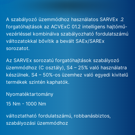
A szabályozó üzemmódhoz használatos SARVEx .2
forgatóhajtások az ACVExC 01.2 intelligens hajtómű-
vezérléssel kombinálva szabályozható fordulatszámú
változatokkal bővítik a bevált SAEx/SAREx
sorozatot.
Az SARVEx sorozatú forgatóhajtások szabályozó
üzemmódhoz (C osztály), S4 – 25% való használatra
készülnek. S4 – 50%-os üzemhez való egyedi kivitelű
termékek szintén kaphatók.
Nyomatéktartomány
15 Nm - 1000 Nm
változtatható fordulatszámú, robbanásbiztos,
szabályozási üzemmódhoz