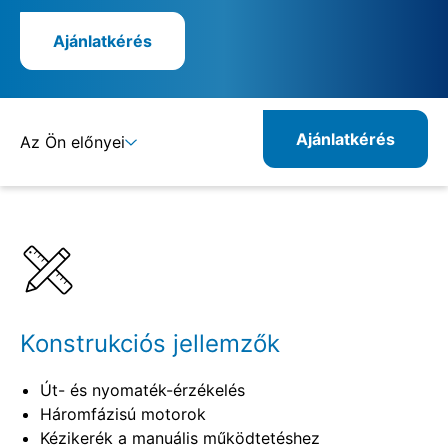
Ajánlatkérés
Ajánlatkérés
Az Ön előnyei
Részletek
Specifikációk
Konstrukciós jellemzők
Út- és nyomaték-érzékelés
Háromfázisú motorok
Kézikerék a manuális működtetéshez