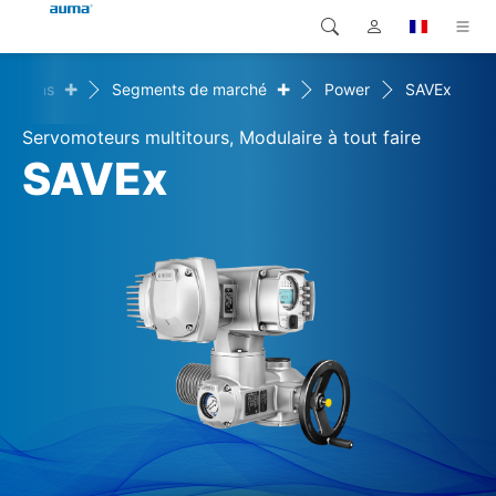
+
+
olutions
Segments de marché
Power
SAVEx
Recherche
Global
Produits
Servomoteurs multitours, Modulaire à tout faire
Europe
Solutions
SAVEx
Téléchargements
Asie et Océanie
SAV support
Amérique du Nord
Entreprise
Contact