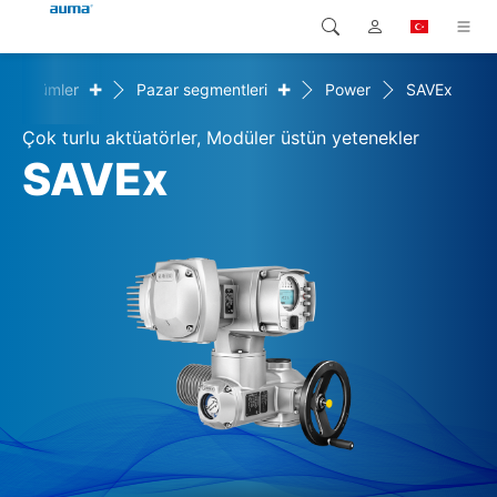
+
+
Çözümler
Pazar segmentleri
Power
SAVEx
Arama
Global
Ürünler
Çok turlu aktüatörler, Modüler üstün yetenekler
Avrupa
Çözümler
SAVEx
Downloads
Asya ve Pasifik
Servis
Kuzey Amerika
Şirketler
İrtibat kurulacak kişi