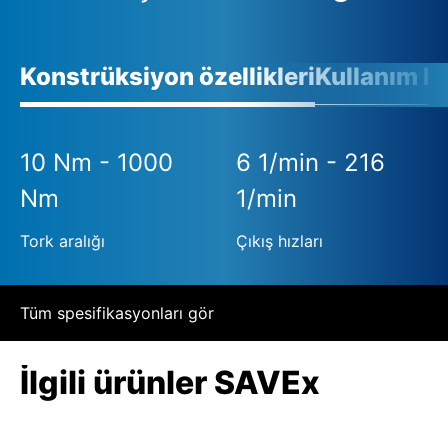
Konstrüksiyon özellikleri
Kullanım ko
10 Nm - 1000
6 1/min - 216
Nm
1/min
Tork aralığı
Çıkış hızları
Tüm spesifikasyonları gör
İlgili ürünler SAVEx