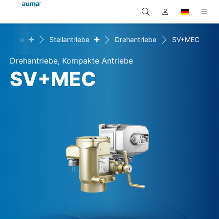
+
+
rodukte
Stellantriebe
Drehantriebe
SV+MEC
Suche
Global
Produkte
Drehantriebe, Kompakte Antriebe
Europa
Lösungen
SV+MEC
Downloads
Asien und Pazifik
Service
Nordamerika
Karriere
Unternehmen
Kontakt