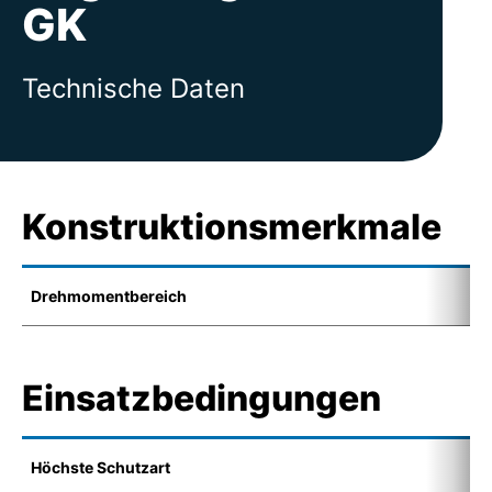
GK
Technische Daten
Konstruktionsmerkmale
Drehmomentbereich
0
Einsatzbedingungen
Höchste Schutzart
I