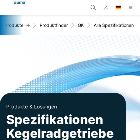
+
Produkte
Produktfinder
GK
Alle Spezifikationen
Suche
Global
Produkte
Europa
Lösungen
Downloads
Asien und Pazifik
Service
Nordamerika
Karriere
Unternehmen
Produkte & Lösungen
Spezifikationen
Kontakt
Kegelradgetriebe