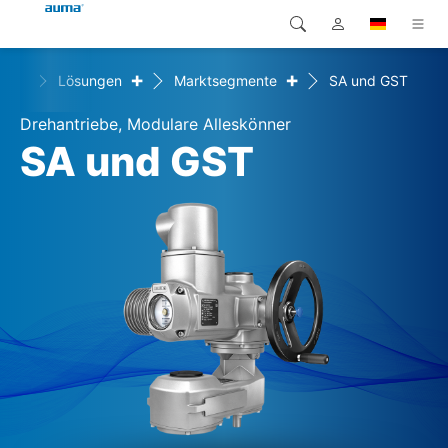
+
+
ome
Lösungen
Marktsegmente
SA und GST
Suche
Global
Produkte
Drehantriebe, Modulare Alleskönner
Europa
Lösungen
SA und GST
Downloads
Asien und Pazifik
Service
Nordamerika
Karriere
Unternehmen
Kontakt