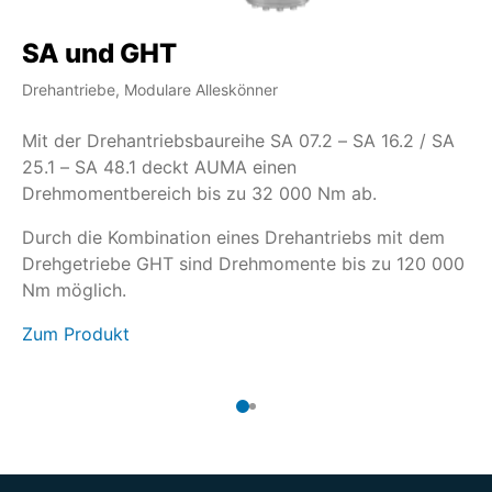
SA und GHT
S
Drehantriebe, Modulare Alleskönner
Dr
Mit der Drehantriebsbaureihe SA 07.2 – SA 16.2 / SA
We
25.1 – SA 48.1 deckt AUMA einen
mu
Drehmomentbereich bis zu 32 000 Nm ab.
SA
Ke
Durch die Kombination eines Drehantriebs mit dem
Drehgetriebe GHT sind Drehmomente bis zu 120 000
Da
Nm möglich.
er
Zum Produkt
Zu