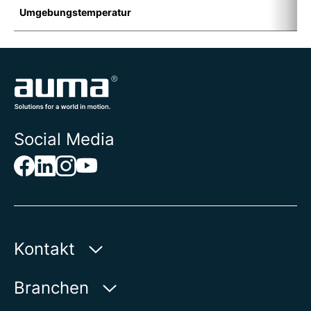
Umgebungstemperatur
-
Social Media
Kontakt
AUMA Riester
Branchen
GmbH & Co. KG