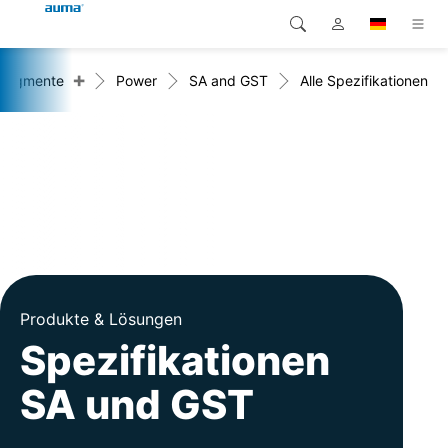
+
tsegmente
Power
SA and GST
Alle Spezifikationen
Suche
Global
Produkte
Europa
Lösungen
Downloads
Asien und Pazifik
Service
Nordamerika
Karriere
Produkte & Lösungen
Unternehmen
Spezifikationen
SA und GST
Kontakt