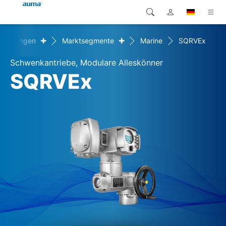
+
+
Lösungen
Marktsegmente
Marine
SQRVEx
Suche
Global
Produkte
Schwenkantriebe, Modulare Alleskönner
Europa
Lösungen
SQRVEx
Downloads
Asien und Pazifik
Service
Nordamerika
Karriere
Unternehmen
Kontakt