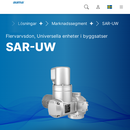
+
+
Home
Lösningar
Marknadssegment
SAR-UW
Sök
Global
Produkter
Flervarvsdon, Universella enheter i byggsatser
Europa
Lösningar
SAR-UW
Nedladdningar
Asien och Stillahavsområdet
Service
Nordamerika
Företag
Kontakt