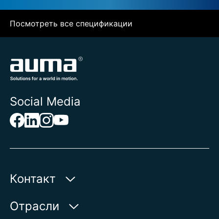
Посмотреть все спецификации
Social Media
Контакт
AUMA Riester
Отрасли
GmbH & Co. KG