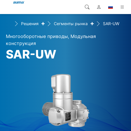
+
+
Home
Решения
Сегменты рынка
SAR-UW
Поиск
Global
Продукция
Многооборотные приводы, Модульная
Европа
Решения
конструкция
SAR-UW
Загрузки
Азия и Тихий океан
Сервисная служба
Северная Америка
Предприятие
Контакт