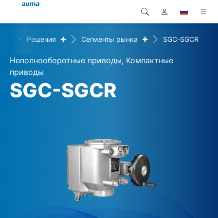
+
+
ome
Решения
Сегменты рынка
SGC-SGCR
Поиск
Global
Продукция
Неполнооборотные приводы, Компактные
Европа
Решения
приводы
SGC-SGCR
Загрузки
Азия и Тихий океан
Сервисная служба
Северная Америка
Предприятие
Контакт