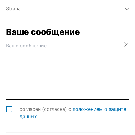
Strana
Ваше сообщение
Австралия
Австрия
Азербайджан
Аландские о-ва
Албания
Алжир
Американское Самоа
Ангилья
Ангола
Андорра
Антарктида
согласен (согласна) с
положением о защите
Антигуа и Барбуда
данных
Аргентина
Армения