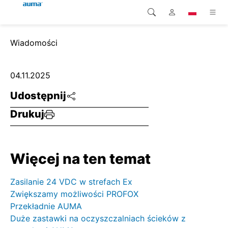
Wyszukaj
Wiadomości
Global
Produkty
Europa
Rozwiązania
04.11.2025
Udostępnij
Pliki do pobrania
Azja i Pacyfik
Drukuj
Serwis
Ameryka Północna
Przedsiębiorstwo
Więcej na ten temat
Kontakt
Zasilanie 24 VDC w strefach Ex
Zwiększamy możliwości PROFOX
Przekładnie AUMA
Duże zastawki na oczyszczalniach ścieków z