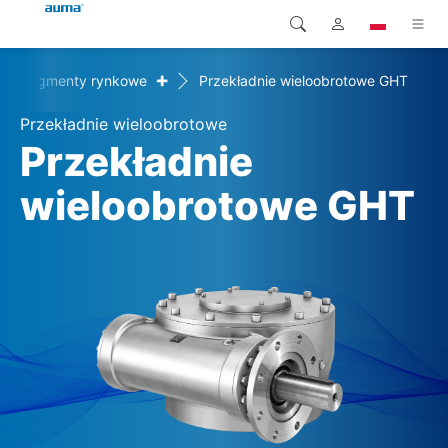
+
Segmenty rynkowe
Przekładnie wieloobrotowe GHT
Wyszukaj
Global
Produkty
Przekładnie wieloobrotowe
Europa
Rozwiązania
Przekładnie
Pliki do pobrania
wieloobrotowe GHT
Azja i Pacyfik
Serwis
Ameryka Północna
Przedsiębiorstwo
Kontakt