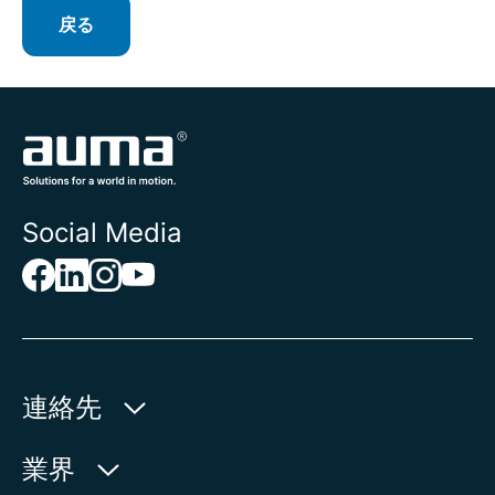
戻る
Social Media
連絡先
AUMA Riester
業界
GmbH & Co. KG