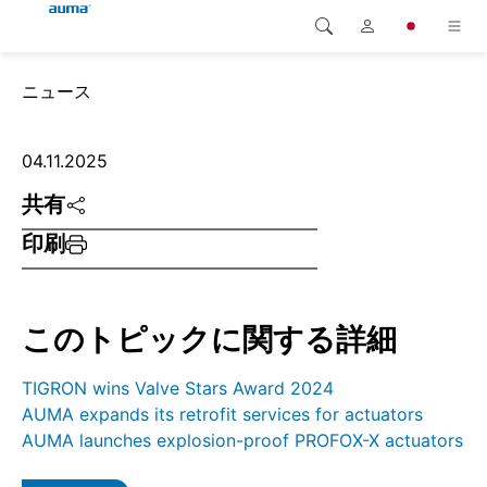
検索
ニュース
Global
製品
ヨーロッパ
ソリューション
04.11.2025
共有
ダウンロード
アジア・太平洋地域
印刷
サービス
北米
弊社概要
このトピックに関する詳細
連絡先
TIGRON wins Valve Stars Award 2024
AUMA expands its retrofit services for actuators
AUMA launches explosion-proof PROFOX-X actuators