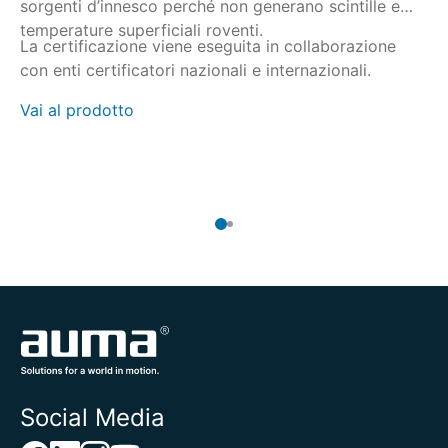
sorgenti d’innesco perché non generano scintille e
re
temperature superficiali roventi.
at
La certificazione viene eseguita in collaborazione
Gl
con enti certificatori nazionali e internazionali.
pr
25
Vai al prodotto
50
Va
Social Media