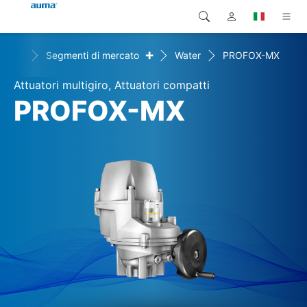
+
+
oni
Segmenti di mercato
Water
PROFOX-MX
Ricerca
Global
Prodotti
Attuatori multigiro, Attuatori compatti
Europa
Soluzioni
PROFOX-MX
Downloads
Asia e Pacifico
Servizio di assistenza
Nord America
Impresa
Contatto