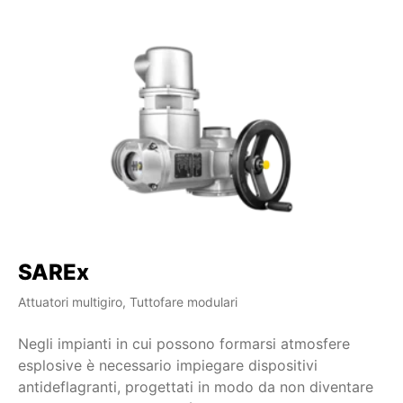
SAREx
S
Attuatori multigiro, Tuttofare modulari
Att
Negli impianti in cui possono formarsi atmosfere
La
esplosive è necessario impiegare dispositivi
le
antideflagranti, progettati in modo da non diventare
at