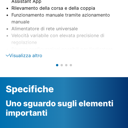
Assistant App
Rilevamento della corsa e della coppia
Funzionamento manuale tramite azionamento
manuale
Alimentatore di rete universale
Velocità variabile con elevata precisione di
regolazione
Diverse configurazioni possibili per l’indicatore
Visualizza altro
meccanico di posizione
(1-9 giri/corsa, 9-14 giri/corsa, 14-27 giri/corsa)
Specifiche
Uno sguardo sugli elementi
importanti