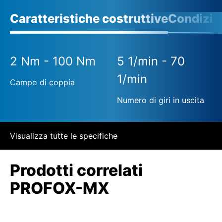
Caratteristiche costruttive
Condizio
2 Nm - 100 Nm
5 1/min - 70
1/min
Campo di coppia
Numero di giri in uscita
Visualizza tutte le specifiche
Prodotti correlati
PROFOX-MX