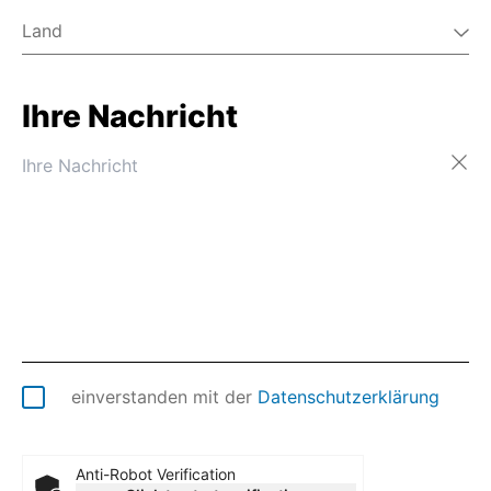
Land
Ihre Nachricht
Afghanistan
Ägypten
Ålandinseln
Albanien
Algerien
Amerikanisch-Samoa
Amerikanische Jungferninseln
Amerikanische Überseeinseln
Andorra
Angola
Anguilla
einverstanden mit der
Datenschutzerklärung
Antarktis
Antigua und Barbuda
Äquatorialguinea
Anti-Robot Verification